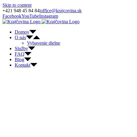
Skip to content
+421 948 45 84 84
|
office@krajcovina.sk
Facebook
YouTube
Instagram
Domov
O nás
Vybavenie dielne
Služby
FAQ
Blog
Kontakt