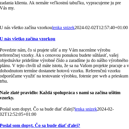
zadania klienta. Ak nemáte veľkostnú tabuľku, vypracujeme ju pre
Vás my.
U nás všetko začína vzorkou
lenka snizek
2024-02-02T12:57:40+01:00
U nás všetko začína vzorkou
Povedzte nám, čo si prajete ušiť a my Vám naceníme výrobu
referenčnej vzorky. Ak s cenovou ponukou budete súhlasiť, vašej
objednávke pridelíme výrobné číslo a zaradíme ju do nášho výrobného
plánu. V tejto chvíli už máte istotu, že sa na Vašom projekte pracuje a 
dohodnutom termíne dostanete hotovú vzorku. Referenčnú vzorku
odporúčame využiť na testovanie výrobku, fotenie pre web a prieskum
trhu.
Naše zlaté pravidlo: Každá spolupráca s nami sa začína ušitím
vzorky.
Poslal som dopyt. Čo sa bude diať ďalej?
lenka snizek
2024-02-
02T12:52:05+01:00
Poslal som dopyt. Čo sa bude diať ďalej?