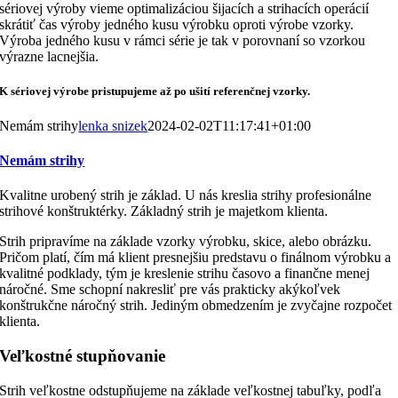
sériovej výroby vieme optimalizáciou šijacích a strihacích operácií
skrátiť čas výroby jedného kusu výrobku oproti výrobe vzorky.
Výroba jedného kusu v rámci série je tak v porovnaní so vzorkou
výrazne lacnejšia.
K sériovej výrobe pristupujeme až po ušití referenčnej vzorky.
Nemám strihy
lenka snizek
2024-02-02T11:17:41+01:00
Nemám strihy
Kvalitne urobený strih je základ. U nás kreslia strihy profesionálne
strihové konštruktérky. Základný strih je majetkom klienta.
Strih pripravíme na základe vzorky výrobku, skice, alebo obrázku.
Pričom platí, čím má klient presnejšiu predstavu o finálnom výrobku a
kvalitné podklady, tým je kreslenie strihu časovo a finančne menej
náročné. Sme schopní nakresliť pre vás prakticky akýkoľvek
konštrukčne náročný strih. Jediným obmedzením je zvyčajne rozpočet
klienta.
Veľkostné stupňovanie
Strih veľkostne odstupňujeme na základe veľkostnej tabuľky, podľa