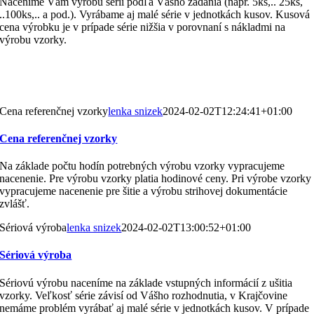
Naceníme Vám výrobu sérií podľa Vášho zadania (napr. 5ks,.. 25ks,
..100ks,.. a pod.). Vyrábame aj malé série v jednotkách kusov. Kusová
cena výrobku je v prípade série nižšia v porovnaní s nákladmi na
výrobu vzorky.
Cena referenčnej vzorky
lenka snizek
2024-02-02T12:24:41+01:00
Cena referenčnej vzorky
Na základe počtu hodín potrebných výrobu vzorky vypracujeme
nacenenie. Pre výrobu vzorky platia hodinové ceny. Pri výrobe vzorky
vypracujeme nacenenie pre šitie a výrobu strihovej dokumentácie
zvlášť.
Sériová výroba
lenka snizek
2024-02-02T13:00:52+01:00
Sériová výroba
Sériovú výrobu naceníme na základe vstupných informácií z ušitia
vzorky. Veľkosť série závisí od Vášho rozhodnutia, v Krajčovine
nemáme problém vyrábať aj malé série v jednotkách kusov. V prípade