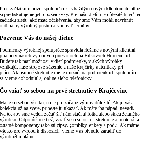
Pred začiatkom novej spolupráce si s každým novým klientom detailne
si prediskutujeme jeho požiadavky. Pre našu dielňu je dôležité hneď na
začiatku zistiť, aké máte očakávania, aby sme Vám mohli navrhnúť
optimálny výrobný postup a stanoviť termíny.
Pozveme Vás do našej dielne
Podmienky výrobnej spolupráce spravidla riešime s novými klientmi
priamo v našich výrobných priestoroch na Bílkových Humenciach.
Budete tak mať možnosť vidieť podmienky, v akých výrobky
vznikajú, naše strojové zázemie a naše krajčírky autenticky pri
práci. Ak osobné stretnutie nie je možné, na podmienkach spolupráce
sa vieme dohodnúť aj online alebo telefonicky.
Čo vziať so sebou na prvé stretnutie v Krajčovine
Majte so sebou všetko, čo je pre začatie výroby dôležité. Ak je vaša
kolekcia už na svete, prineste ju ukázať. Ak máte iba nápad, nevadí.
Na to, aby sme vedeli začať šiť nám stačí aj fotka alebo skica želaného
výrobku. Odporúčame tiež, vziať si so sebou na stretnutie aj materiál a
ostatné komponenty (ako sú zipsy, gombíky, etikety a pod.). Ak máme
všetko pre výrobu k dispozícií, vieme Vás plynulo zaradiť do
výrobného plánu.