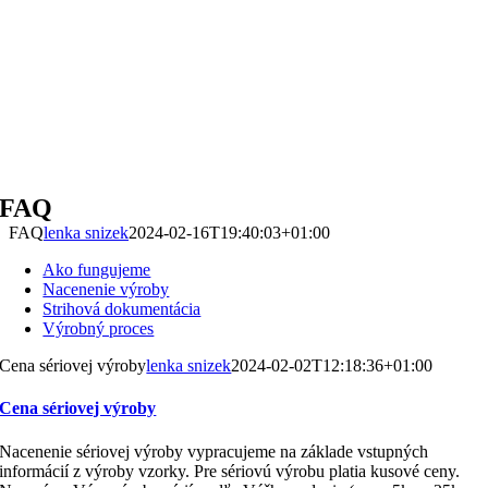
FAQ
FAQ
lenka snizek
2024-02-16T19:40:03+01:00
Ako fungujeme
Nacenenie výroby
Strihová dokumentácia
Výrobný proces
Cena sériovej výroby
lenka snizek
2024-02-02T12:18:36+01:00
Cena sériovej výroby
Nacenenie sériovej výroby vypracujeme na základe vstupných
informácií z výroby vzorky. Pre sériovú výrobu platia kusové ceny.