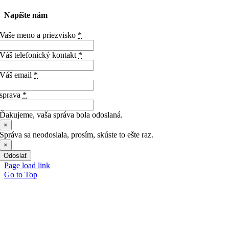
Napíšte nám
Vaše meno a priezvisko
*
Váš telefonický kontakt
*
Váš email
*
sprava
*
Ďakujeme, vaša správa bola odoslaná.
×
Správa sa neodoslala, prosím, skúste to ešte raz.
×
Odoslať
Page load link
Go to Top