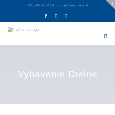
Skip
+421 948 45 84 84
|
office@krajcovina.sk
to
Facebook
YouTube
Instagram
content
Vybavenie Dielne