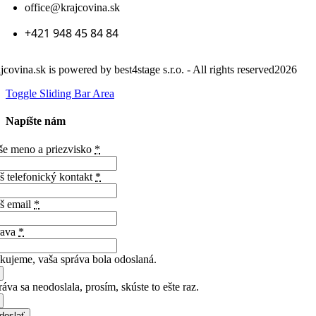
office@krajcovina.sk
+421 948 45 84 84
ajcovina.sk is powered by best4stage s.r.o. - All rights reserved2026
Toggle Sliding Bar Area
Napíšte nám
še meno a priezvisko
*
š telefonický kontakt
*
š email
*
rava
*
kujeme, vaša správa bola odoslaná.
áva sa neodoslala, prosím, skúste to ešte raz.
doslať