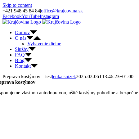
Skip to content
+421 948 45 84 84
|
office@krajcovina.sk
Facebook
YouTube
Instagram
Domov
O nás
Vybavenie dielne
Služby
FAQ
Blog
Kontakt
Preprava kostýmov – test
lenka snizek
2025-02-06T13:46:23+01:00
eprava kostýmov
sponujeme vlastnou autodopravou, ušité kostýmy pohodlne a bezpečne 