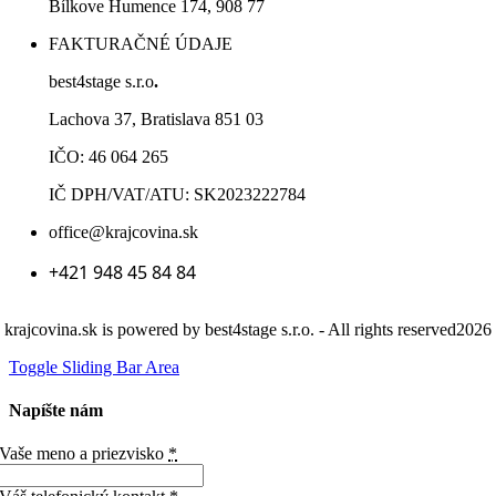
Bílkove Humence 174, 908 77
FAKTURAČNÉ ÚDAJE
best4stage s.r.o
.
Lachova 37, Bratislava 851 03
IČO: 46 064 265
IČ DPH/VAT/ATU: SK2023222784
office@krajcovina.sk
+421 948 45 84 84
krajcovina.sk is powered by best4stage s.r.o. - All rights reserved2026
Toggle Sliding Bar Area
Napíšte nám
Vaše meno a priezvisko
*