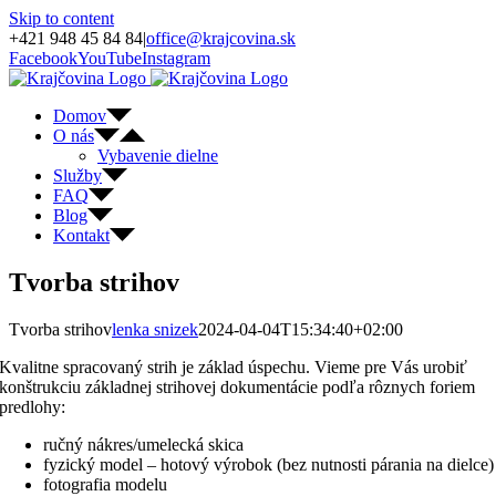
Skip to content
+421 948 45 84 84
|
office@krajcovina.sk
Facebook
YouTube
Instagram
Domov
O nás
Vybavenie dielne
Služby
FAQ
Blog
Kontakt
Tvorba strihov
Tvorba strihov
lenka snizek
2024-04-04T15:34:40+02:00
Kvalitne spracovaný strih je základ úspechu. Vieme pre Vás urobiť
konštrukciu základnej strihovej dokumentácie podľa rôznych foriem
predlohy:
ručný nákres/umelecká skica
fyzický model – hotový výrobok (bez nutnosti párania na dielce)
fotografia modelu