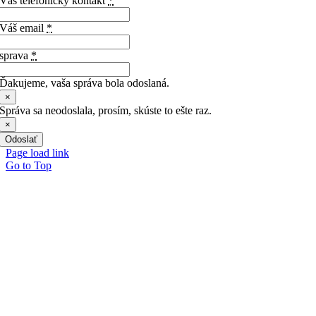
Váš telefonický kontakt
*
Váš email
*
sprava
*
Ďakujeme, vaša správa bola odoslaná.
×
Správa sa neodoslala, prosím, skúste to ešte raz.
×
Odoslať
Page load link
Go to Top